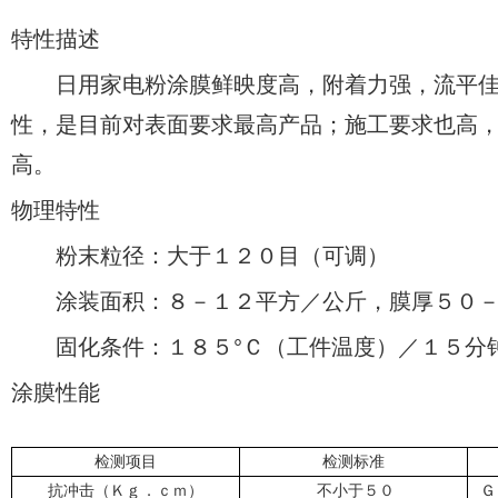
特性描述
日用家电粉涂膜鲜映度高，附着力强，流平佳
性，是目前对表面要求最高产品；施工要求也高
高。
物理特性
粉末粒径：大于１２０目（可调）
涂装面积：８－１２平方／公斤，膜厚５０－
固化条件：１８５°Ｃ（工件温度）／１５分
涂膜性能
检测项目
检测标准
抗冲击（Ｋｇ．ｃｍ）
不小于５０
Ｇ