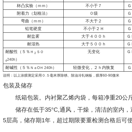
杯凸实验（ｍｍ）
不小于７
Ｇ
附着力（划格法）
０级
Ｇ
弯曲（ｍｍ）
不大于２
Ｇ
铅笔硬度
不小于２Ｈ
Ｇ
耐盐雾
大于４００ｈ
Ｇ
耐湿热
大于５００ｈ
Ｇ
耐酸性（５％
无变化
Ｇ
Ｈ
ＳＯ
２
）
240h
4
耐碱性（５％
）
轻微变化，２ｈ内恢复
Ｇ
ＮａOＨ 240h
说明：以上涂膜测定采用０.５毫米厚除锈、除油冷轧钢板，膜厚60-90微米
包装及储存
纸箱包装。内衬聚乙烯内袋，每箱净重20公斤
储存在低于35°C,通风，干燥，清洁的室内，
5层高，储存期1年，超过期限要重检测合格后可